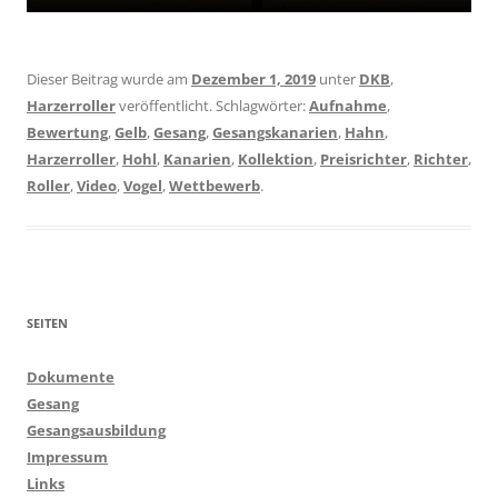
Dieser Beitrag wurde am
Dezember 1, 2019
unter
DKB
,
Harzerroller
veröffentlicht. Schlagwörter:
Aufnahme
,
Bewertung
,
Gelb
,
Gesang
,
Gesangskanarien
,
Hahn
,
Harzerroller
,
Hohl
,
Kanarien
,
Kollektion
,
Preisrichter
,
Richter
,
Roller
,
Video
,
Vogel
,
Wettbewerb
.
SEITEN
Dokumente
Gesang
Gesangsausbildung
Impressum
Links