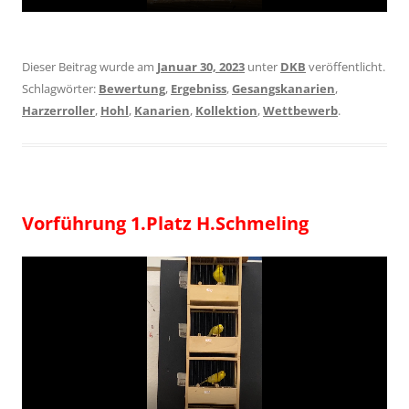
Dieser Beitrag wurde am
Januar 30, 2023
unter
DKB
veröffentlicht.
Schlagwörter:
Bewertung
,
Ergebniss
,
Gesangskanarien
,
Harzerroller
,
Hohl
,
Kanarien
,
Kollektion
,
Wettbewerb
.
Vorführung 1.Platz H.Schmeling