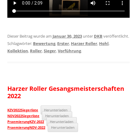
Dieser Beitrag wurde am
Januar 30, 2023
unter
DKB
veröffentlicht.
Schlagwörter:
Bewertung
,
Erster
,
Harzer Roller
,
Hohl
,
Kollektion
,
Roller
,
Sieger
,
Vorführung
.
Harzer Roller Gesangsmeisterschaften
2022
KZV2022Siegerliste
Herunterladen
NDV2022Siegerliste
Herunterladen
PraemierungKZV-2022
Herunterladen
PraemierungNDV-2022
Herunterladen