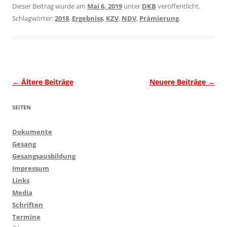
Dieser Beitrag wurde am
Mai 6, 2019
unter
DKB
veröffentlicht.
Schlagwörter:
2018
,
Ergebniss
,
KZV
,
NDV
,
Prämierung
.
Beitragsnavigation
←
Ältere Beiträge
Neuere Beiträge
→
SEITEN
Dokumente
Gesang
Gesangsausbildung
Impressum
Links
Media
Schriften
Termine