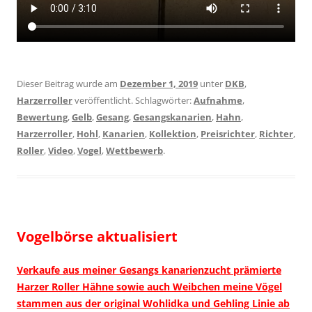
Dieser Beitrag wurde am
Dezember 1, 2019
unter
DKB
,
Harzerroller
veröffentlicht. Schlagwörter:
Aufnahme
,
Bewertung
,
Gelb
,
Gesang
,
Gesangskanarien
,
Hahn
,
Harzerroller
,
Hohl
,
Kanarien
,
Kollektion
,
Preisrichter
,
Richter
,
Roller
,
Video
,
Vogel
,
Wettbewerb
.
Vogelbörse aktualisiert
Verkaufe aus meiner Gesangs kanarienzucht prämierte
Harzer Roller Hähne sowie auch Weibchen meine Vögel
stammen aus der original Wohlidka und Gehling Linie ab