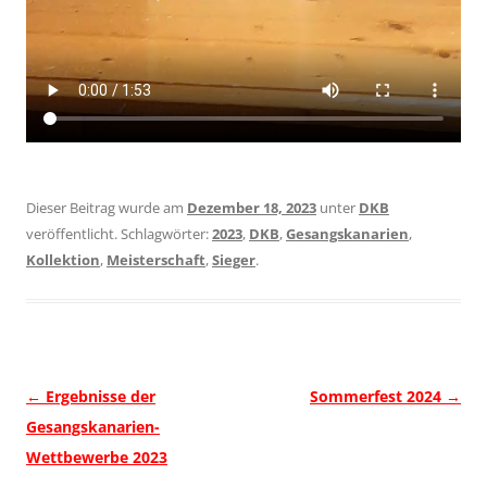
Dieser Beitrag wurde am
Dezember 18, 2023
unter
DKB
veröffentlicht. Schlagwörter:
2023
,
DKB
,
Gesangskanarien
,
Kollektion
,
Meisterschaft
,
Sieger
.
Beitragsnavigation
←
Ergebnisse der
Sommerfest 2024
→
Gesangskanarien-
Wettbewerbe 2023